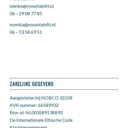
nienke@mountainfit.nl
06 – 29 08 77 85
monika@mountainfit.nl
06 – 53 58 69 51
ZAKELIJKE GEGEVENS
Aangesloten bij NOBCO 32228
KVK nummer: 66589932
Btw-id: NL003589138B92
De Internationale Ethische Code
Klachtenreglement