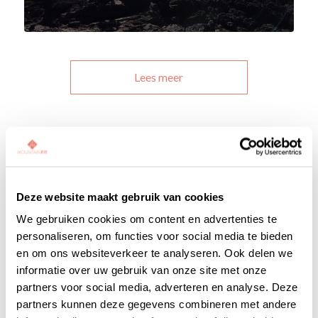
Lees meer
MAART 2, 2022
0 REACTIES
DOOR
MISSNIENKE
/
/
Deze website maakt gebruik van cookies
BEWEGEN
,
BURN-OUT
,
COACHING
,
STRESS
We gebruiken cookies om content en advertenties te
SIGNALEREN EN
personaliseren, om functies voor social media te bieden
VERMINDEREN VAN STRESS
en om ons websiteverkeer te analyseren. Ook delen we
informatie over uw gebruik van onze site met onze
partners voor social media, adverteren en analyse. Deze
partners kunnen deze gegevens combineren met andere