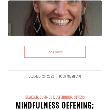
Lees meer
DECEMBER 29, 2022
DOOR
MISSNIENKE
/
BEWEGEN
,
BURN-OUT
,
OEFENINGEN
,
STRESS
MINDFULNESS OEFENING;