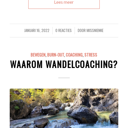
Lees meer
JANUARI 16, 2022
0 REACTIES
DOOR
MISSNIENKE
/
/
BEWEGEN
,
BURN-OUT
,
COACHING
,
STRESS
WAAROM WANDELCOACHING?