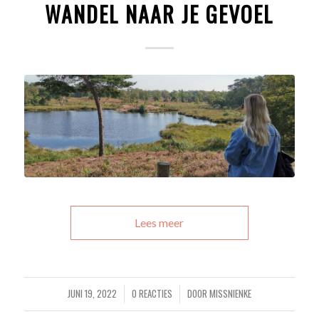
WANDEL NAAR JE GEVOEL
Lees meer
JUNI 19, 2022
0 REACTIES
DOOR
MISSNIENKE
/
/