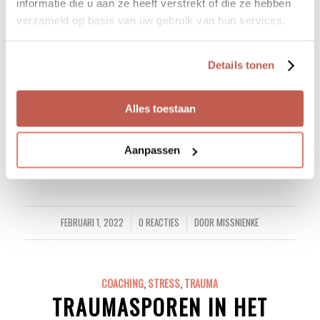
informatie die u aan ze heeft verstrekt of die ze hebben
verzameld op basis van uw gebruik van hun services.
Details tonen
Alles toestaan
Aanpassen
Lees meer
FEBRUARI 1, 2022
0 REACTIES
DOOR
MISSNIENKE
/
/
COACHING
,
STRESS
,
TRAUMA
TRAUMASPOREN IN HET