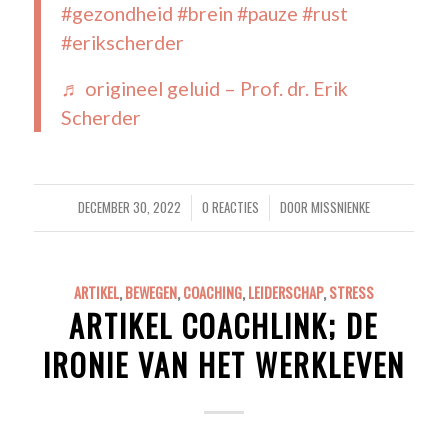
#gezondheid
#brein
#pauze
#rust
#erikscherder
♬ origineel geluid – Prof. dr. Erik
Scherder
DECEMBER 30, 2022
0 REACTIES
DOOR
MISSNIENKE
/
/
ARTIKEL
,
BEWEGEN
,
COACHING
,
LEIDERSCHAP
,
STRESS
ARTIKEL COACHLINK; DE
IRONIE VAN HET WERKLEVEN