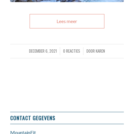
Lees meer
DECEMBER 6, 2021
0 REACTIES
DOOR
KAREN
/
/
CONTACT GEGEVENS
MountainFit