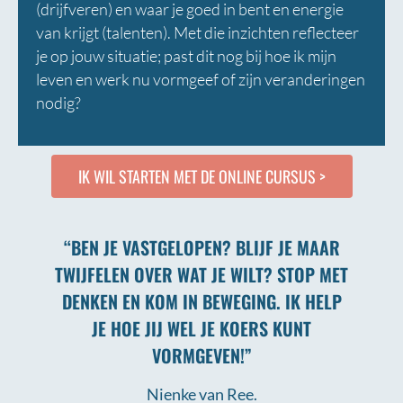
(drijfveren) en waar je goed in bent en energie
van krijgt (talenten). Met die inzichten reflecteer
je op jouw situatie; past dit nog bij hoe ik mijn
leven en werk nu vormgeef of zijn veranderingen
nodig?
IK WIL STARTEN MET DE ONLINE CURSUS >
“BEN JE VASTGELOPEN? BLIJF JE MAAR
TWIJFELEN OVER WAT JE WILT? STOP MET
DENKEN EN KOM IN BEWEGING. IK HELP
JE HOE JIJ WEL JE KOERS KUNT
VORMGEVEN!”
Nienke van Ree.