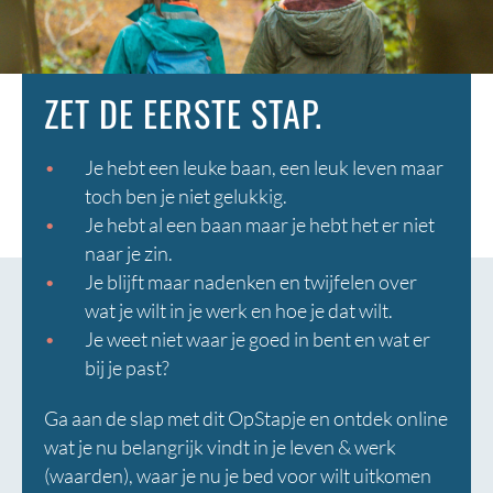
ZET DE EERSTE STAP.
Je hebt een leuke baan, een leuk leven maar
toch ben je niet gelukkig.
Je hebt al een baan maar je hebt het er niet
naar je zin.
Je blijft maar nadenken en twijfelen over
wat je wilt in je werk en hoe je dat wilt.
Je weet niet waar je goed in bent en wat er
bij je past?
Ga aan de slap met dit OpStapje en ontdek online
wat je nu belangrijk vindt in je leven & werk
(waarden), waar je nu je bed voor wilt uitkomen