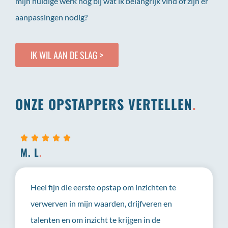
mijn huidige werk nog bij wat ik belangrijk vind of zijn er
aanpassingen nodig?
IK WIL AAN DE SLAG >
ONZE OPSTAPPERS VERTELLEN
.





M. L
.
Heel fijn die eerste opstap om inzichten te
verwerven in mijn waarden, drijfveren en
talenten en om inzicht te krijgen in de