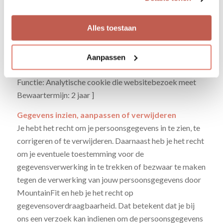
derden. Dit zijn bijvoorbeeld adverteerders en/of de
sociale media-bedrijven. Hieronder een overzicht:
Alles toestaan
[ Bijvoorbeeld:
Cookie: Googly Analytics
Aanpassen
Naam: _utma
Functie: Analytische cookie die websitebezoek meet
Bewaartermijn: 2 jaar ]
Gegevens inzien, aanpassen of verwijderen
Je hebt het recht om je persoonsgegevens in te zien, te
corrigeren of te verwijderen. Daarnaast heb je het recht
om je eventuele toestemming voor de
gegevensverwerking in te trekken of bezwaar te maken
tegen de verwerking van jouw persoonsgegevens door
MountainFit en heb je het recht op
gegevensoverdraagbaarheid. Dat betekent dat je bij
ons een verzoek kan indienen om de persoonsgegevens