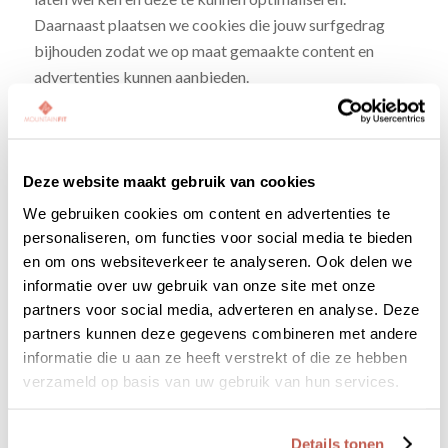
Daarnaast plaatsen we cookies die jouw surfgedrag
bijhouden zodat we op maat gemaakte content en
advertenties kunnen aanbieden.
Bij jouw eerste bezoek aan onze website hebben wij je
al geïnformeerd over deze cookies en hebben we je
toestemming gevraagd voor het plaatsen ervan.
Deze website maakt gebruik van cookies
Je kunt je afmelden voor cookies door je
We gebruiken cookies om content en advertenties te
internetbrowser zo in te stellen dat deze geen cookies
personaliseren, om functies voor social media te bieden
meer opslaat. Daarnaast kun je ook alle informatie die
en om ons websiteverkeer te analyseren. Ook delen we
informatie over uw gebruik van onze site met onze
eerder is opgeslagen via de instellingen van je browser
partners voor social media, adverteren en analyse. Deze
verwijderen.
partners kunnen deze gegevens combineren met andere
Zie voor een toelichting:
informatie die u aan ze heeft verstrekt of die ze hebben
https://veiliginternetten.nl/themes/situatie/cookies-
verzameld op basis van uw gebruik van hun services.
wat-zijn-het-en-wat-doe-ik-ermee/
Op deze website worden ook cookies geplaatst door
Details tonen