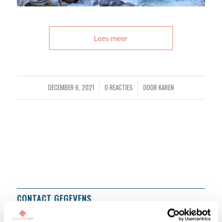
Lees meer
DECEMBER 6, 2021
0 REACTIES
DOOR
KAREN
/
/
CONTACT GEGEVENS