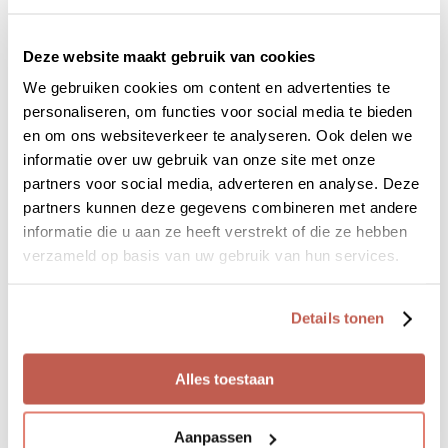
MountainFit
nienke@mountainfit.nl
06 – 29 08 77 85
Deze website maakt gebruik van cookies
We gebruiken cookies om content en advertenties te
monika@mountainfit.nl
personaliseren, om functies voor social media te bieden
06 – 53 58 69 51
en om ons websiteverkeer te analyseren. Ook delen we
informatie over uw gebruik van onze site met onze
partners voor social media, adverteren en analyse. Deze
partners kunnen deze gegevens combineren met andere
informatie die u aan ze heeft verstrekt of die ze hebben
verzameld op basis van uw gebruik van hun services.
ZAKELIJKE GEGEVENS
Details tonen
Aangesloten bij NOBCO 32228
KVK nummer: 66589932
Alles toestaan
Btw-id: NL003589138B92
De Internationale Ethische Code
Aanpassen