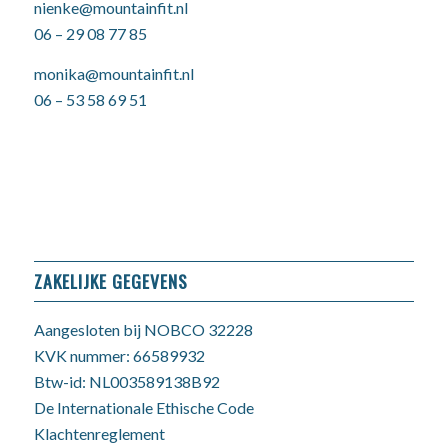
nienke@mountainfit.nl
06 – 29 08 77 85
monika@mountainfit.nl
06 – 53 58 69 51
ZAKELIJKE GEGEVENS
Aangesloten bij NOBCO 32228
KVK nummer: 66589932
Btw-id: NL003589138B92
De Internationale Ethische Code
Klachtenreglement