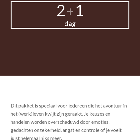
2
1
+
dag
Dit pakket is speciaal voor iedereen die het avontuur in
het (werk)leven kwijt zijn geraakt. Je keuzes en
handelen worden overschaduwd door emoties,
gedachten onzekerheid, angst en controle of je voelt
juist helemaal niks meer.