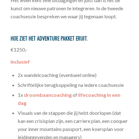
Het leven kent vele uitdagingen en juist dan is het de
kunst om nieuwe patronen te integreren. In de tweede
coachsessie bespreken we waar jij tegenaan loopt.
HOE ZIET HET ADVENTURE PAKKET ERUIT
.
€
1250,-
Inclusief
2x wandelcoaching (eventueel online)
Schriftelijke terugkoppeling na iedere coachsessie
1x
droombaancoaching
of
lifecoaching in een
dag
Visuals van de stappen die jij hebt doorlopen (dat
kan een crisisplan zijn, een carriere plan, een conquer
your inner mountains passport, een koersplan voor
leidinggevenden en managers)