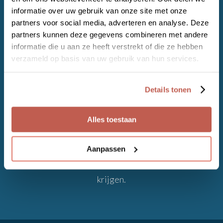
NAZORG
.
informatie over uw gebruik van onze site met onze
partners voor social media, adverteren en analyse. Deze
Twee weken later bespreken we hoe het met je
partners kunnen deze gegevens combineren met andere
gaat, welke stappen je hebt ondernomen of dat
informatie die u aan ze heeft verstrekt of die ze hebben
er knelpunten zijn.
verzameld op basis van uw gebruik van hun services.
Details tonen
Alles toestaan
FOLLOW UP
.
Aanpassen
Het is altijd mogelijk om extra ondersteuning te
krijgen.